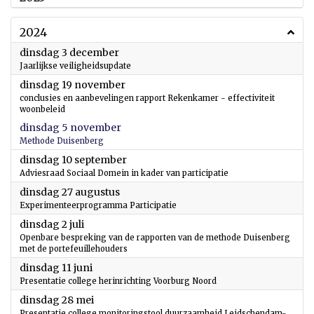
2024
2024
dinsdag 3 december
Jaarlijkse veiligheidsupdate
2024
dinsdag 19 november
conclusies en aanbevelingen rapport Rekenkamer - effectiviteit
woonbeleid
2024
dinsdag 5 november
Methode Duisenberg
2024
dinsdag 10 september
Adviesraad Sociaal Domein in kader van participatie
2024
dinsdag 27 augustus
Experimenteerprogramma Participatie
2024
dinsdag 2 juli
Openbare bespreking van de rapporten van de methode Duisenberg
met de portefeuillehouders
2024
dinsdag 11 juni
Presentatie college herinrichting Voorburg Noord
2024
dinsdag 28 mei
Presentatie college monitoringstool duurzaamheid Leidschendam-