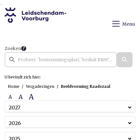
Ga naar de inhoud van deze pagina
Ga naar het zoeken
Ga naar het menu
Menu
Zoeken
U bevindt zich hier:
Home
Vergaderingen
Beeldvorming Raadszaal
A
A
A
2027
2026
2025