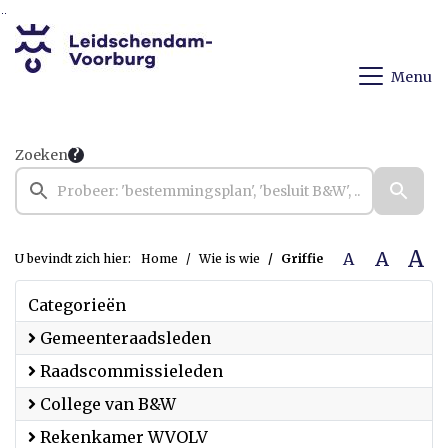
Ga naar de inhoud van deze pagina
Ga naar het zoeken
Ga naar het menu
Menu
Zoeken
A
A
A
U bevindt zich hier:
Home
Wie is wie
Griffie
Categorieën
Gemeenteraadsleden
Raadscommissieleden
College van B&W
Rekenkamer WVOLV