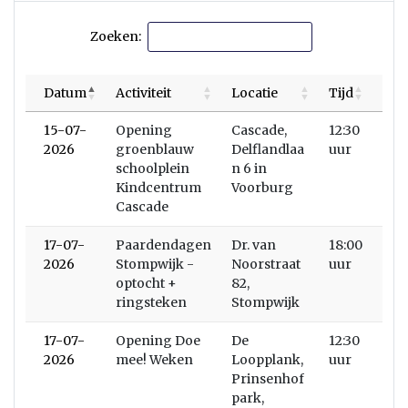
Zoeken:
Datum
Activiteit
Locatie
Tijd
15-07-
Opening
Cascade,
12:30
2026
groenblauw
Delflandlaa
uur
schoolplein
n 6 in
Kindcentrum
Voorburg
Cascade
17-07-
Paardendagen
Dr. van
18:00
2026
Stompwijk -
Noorstraat
uur
optocht +
82,
ringsteken
Stompwijk
17-07-
Opening Doe
De
12:30
2026
mee! Weken
Loopplank,
uur
Prinsenhof
park,