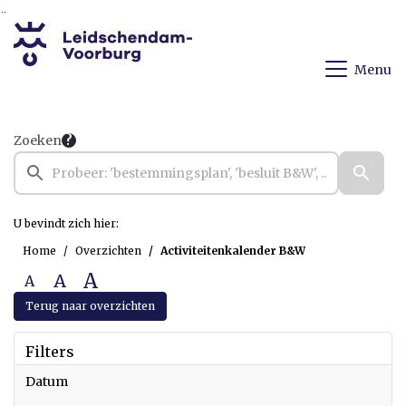
Ga naar de inhoud van deze pagina
Ga naar het zoeken
Ga naar het menu
Menu
Zoeken
U bevindt zich hier:
Home
Overzichten
Activiteitenkalender B&W
A
A
A
Terug naar overzichten
Filters
Datum