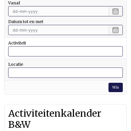
vanaf
Selecte
een
Datum tot en met
datum
vanaf
Selecte
een
datum
Activiteit
tot
en
met
Locatie
Wis
Activiteitenkalender
B&W