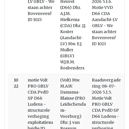
LV GBLV - We
Heuvel
2026 5.1.6.
staan achter
(D66) Dhr.
Motie VVD
Bovenveen!
A.J.M.
D66 CDA
ID 1023
Hielkema
Aandacht-LV
(CDA) Dhr. J.J.
GBLV - We
Koster
staan achter
(Aandacht-
Bovenveen!
LV) Mw. E.J.
ID 1023
Muller
(GBLV)
W.J.B.M.
Rosbenders
10
motie Volt
(Volt) Mw.
Raadsvergade
W
22
PRO GBLV
M.A.W.
ring 08-07-
CDA PvdD
Damsma-
2026 5.1.5.
SP D66
Blaisse (PRO
Motie Volt
Ludens -
Leidschenda
PRO GBLV
structurele
m-
CDA PvdD SP
verhoging
Voorburg)
D66 Ludens -
exploitatiesu
Dhr. J. van
structurele
bsidie ID
Rossum
verhoging