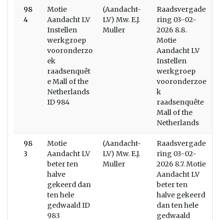
98
Motie
(Aandacht-
Raadsvergade
4
Aandacht LV
LV) Mw. E.J.
ring 03-02-
Instellen
Muller
2026 8.8.
werkgroep
Motie
vooronderzo
Aandacht LV
ek
Instellen
raadsenquêt
werkgroep
e Mall of the
vooronderzoe
Netherlands
k
ID 984
raadsenquête
Mall of the
Netherlands
98
Motie
(Aandacht-
Raadsvergade
3
Aandacht LV
LV) Mw. E.J.
ring 03-02-
beter ten
Muller
2026 8.7. Motie
halve
Aandacht LV
gekeerd dan
beter ten
ten hele
halve gekeerd
gedwaald ID
dan ten hele
983
gedwaald