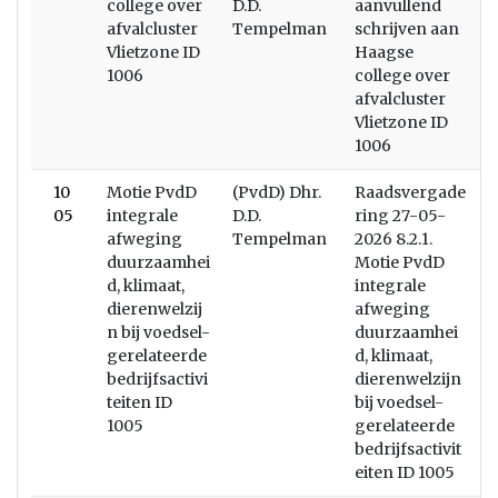
college over
D.D.
aanvullend
afvalcluster
Tempelman
schrijven aan
Vlietzone ID
Haagse
1006
college over
afvalcluster
Vlietzone ID
1006
10
Motie PvdD
(PvdD) Dhr.
Raadsvergade
05
integrale
D.D.
ring 27-05-
afweging
Tempelman
2026 8.2.1.
duurzaamhei
Motie PvdD
d, klimaat,
integrale
dierenwelzij
afweging
n bij voedsel-
duurzaamhei
gerelateerde
d, klimaat,
bedrijfsactivi
dierenwelzijn
teiten ID
bij voedsel-
1005
gerelateerde
bedrijfsactivit
eiten ID 1005