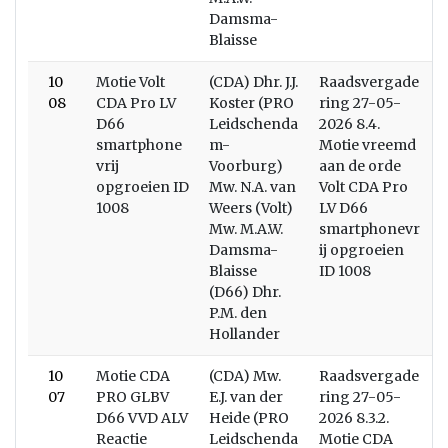
Damsma-
Blaisse
10
Motie Volt
(CDA) Dhr. J.J.
Raadsvergade
W
08
CDA Pro LV
Koster (PRO
ring 27-05-
V
D66
Leidschenda
2026 8.4.
smartphone
m-
Motie vreemd
vrij
Voorburg)
aan de orde
opgroeien ID
Mw. N.A. van
Volt CDA Pro
1008
Weers (Volt)
LV D66
Mw. M.A.W.
smartphonevr
Damsma-
ij opgroeien
Blaisse
ID 1008
(D66) Dhr.
P.M. den
Hollander
10
Motie CDA
(CDA) Mw.
Raadsvergade
W
07
PRO GLBV
E.J. van der
ring 27-05-
D66 VVD ALV
Heide (PRO
2026 8.3.2.
Reactie
Leidschenda
Motie CDA