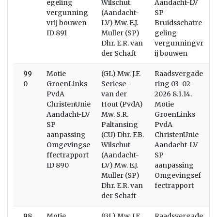
egeling
Wilschut
Aandacht-LV
vergunning
(Aandacht-
SP
vrij bouwen
LV) Mw. E.J.
Bruidsschatre
ID 891
Muller (SP)
geling
Dhr. E.R. van
vergunningvr
der Schaft
ij bouwen
99
Motie
(GL) Mw. J.F.
Raadsvergade
0
GroenLinks
Seriese -
ring 03-02-
PvdA
van der
2026 8.1.14.
ChristenUnie
Hout (PvdA)
Motie
Aandacht-LV
Mw. S.R.
GroenLinks
SP
Paltansing
PvdA
aanpassing
(CU) Dhr. F.B.
ChristenUnie
Omgevingse
Wilschut
Aandacht-LV
ffectrapport
(Aandacht-
SP
ID 890
LV) Mw. E.J.
aanpassing
Muller (SP)
Omgevingsef
Dhr. E.R. van
fectrapport
der Schaft
98
Motie
(GL) Mw. J.F.
Raadsvergade
W