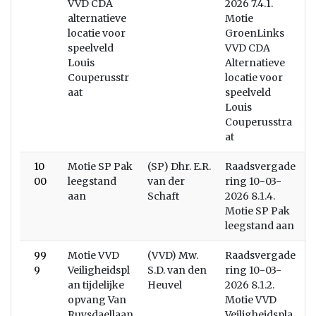
VVD CDA
2026 7.4.1.
alternatieve
Motie
locatie voor
GroenLinks
speelveld
VVD CDA
Louis
Alternatieve
Couperusstr
locatie voor
aat
speelveld
Louis
Couperusstra
at
10
Motie SP Pak
(SP) Dhr. E.R.
Raadsvergade
00
leegstand
van der
ring 10-03-
aan
Schaft
2026 8.1.4.
Motie SP Pak
leegstand aan
99
Motie VVD
(VVD) Mw.
Raadsvergade
9
Veiligheidspl
S.D. van den
ring 10-03-
an tijdelijke
Heuvel
2026 8.1.2.
opvang Van
Motie VVD
Ruysdaellaan
Veiligheidspla