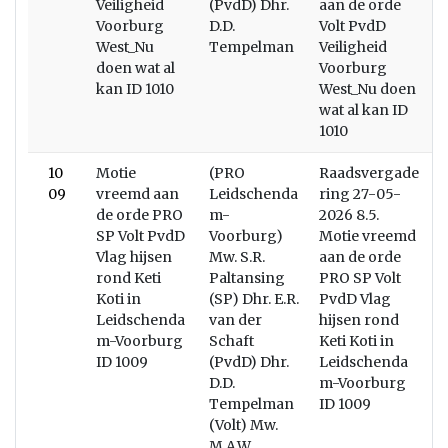
Veiligheid
(PvdD) Dhr.
aan de orde
Voorburg
D.D.
Volt PvdD
West_Nu
Tempelman
Veiligheid
doen wat al
Voorburg
kan ID 1010
West_Nu doen
wat al kan ID
1010
10
Motie
(PRO
Raadsvergade
B
09
vreemd aan
Leidschenda
ring 27-05-
de orde PRO
m-
2026 8.5.
SP Volt PvdD
Voorburg)
Motie vreemd
Vlag hijsen
Mw. S.R.
aan de orde
rond Keti
Paltansing
PRO SP Volt
Koti in
(SP) Dhr. E.R.
PvdD Vlag
Leidschenda
van der
hijsen rond
m-Voorburg
Schaft
Keti Koti in
ID 1009
(PvdD) Dhr.
Leidschenda
D.D.
m-Voorburg
Tempelman
ID 1009
(Volt) Mw.
M.A.W.