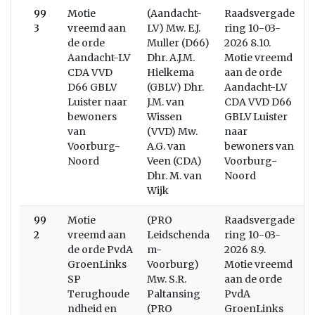
99
Motie
(Aandacht-
Raadsvergade
W
3
vreemd aan
LV) Mw. E.J.
ring 10-03-
de orde
Muller (D66)
2026 8.10.
Aandacht-LV
Dhr. A.J.M.
Motie vreemd
CDA VVD
Hielkema
aan de orde
D66 GBLV
(GBLV) Dhr.
Aandacht-LV
Luister naar
J.M. van
CDA VVD D66
bewoners
Wissen
GBLV Luister
van
(VVD) Mw.
naar
Voorburg-
A.G. van
bewoners van
Noord
Veen (CDA)
Voorburg-
Dhr. M. van
Noord
Wijk
99
Motie
(PRO
Raadsvergade
B
2
vreemd aan
Leidschenda
ring 10-03-
de orde PvdA
m-
2026 8.9.
GroenLinks
Voorburg)
Motie vreemd
SP
Mw. S.R.
aan de orde
Terughoude
Paltansing
PvdA
ndheid en
(PRO
GroenLinks