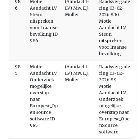
98
Motie
(Aandacht-
Raadsvergade
6
Aandacht LV
LV) Mw. E.J.
ring 03-02-
Steun
Muller
2026 8.10.
uitspreken
Motie
voor Iraanse
Aandacht LV
bevolking ID
Steun
986
uitspreken
voor Iraanse
bevolking
98
Motie
(Aandacht-
Raadsvergade
5
Aandacht LV
LV) Mw. E.J.
ring 03-02-
Onderzoek
Muller
2026 8.9.
mogelijke
Motie
overstap
Aandacht LV
naar
Onderzoek
Europese_Op
mogelijke
enSource
overstap naar
software ID
Europese_Ope
985
nSource
software