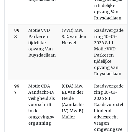
n tijdelijke
opvang Van
Ruysdaellaan
99
Motie VVD
(VVD) Mw.
Raadsvergade
8
Parkeren
S.D. van den
ring 10-03-
tijdelijke
Heuvel
2026 8.1.1.
opvang Van
Motie VVD
Ruysdaellaan
Parkeren
tijdelijke
opvang Van
Ruysdaellaan
99
Motie CDA
(CDA) Mw.
Raadsvergade
7
Aandacht-LV
E.J. van der
ring 10-03-
veiligheid als
Heide
2026 8.1.
voorschrift
(Aandacht-
Raadsvoorstel
in de
LV) Mw. E.J.
bindend
omgevingsv
Muller
adviesrecht
ergunning
vragen
omgevingsve