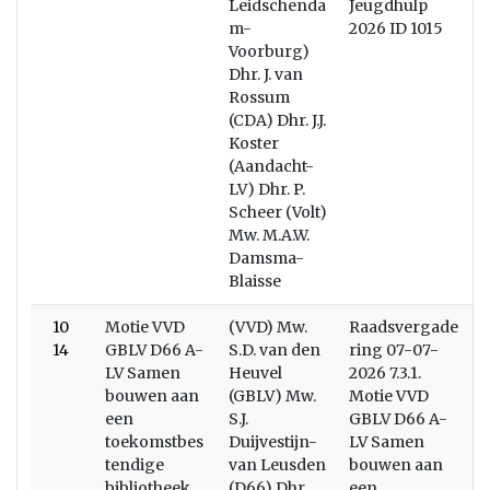
Leidschenda
Jeugdhulp
m-
2026 ID 1015
Voorburg)
Dhr. J. van
Rossum
(CDA) Dhr. J.J.
Koster
(Aandacht-
LV) Dhr. P.
Scheer (Volt)
Mw. M.A.W.
Damsma-
Blaisse
10
Motie VVD
(VVD) Mw.
Raadsvergade
W
14
GBLV D66 A-
S.D. van den
ring 07-07-
LV Samen
Heuvel
2026 7.3.1.
bouwen aan
(GBLV) Mw.
Motie VVD
een
S.J.
GBLV D66 A-
toekomstbes
Duijvestijn-
LV Samen
tendige
van Leusden
bouwen aan
bibliotheek
(D66) Dhr.
een