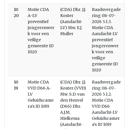
10
Motie CDA
(CDA) Dhr. J.J.
Raadsvergade
20
A-LV
Koster
ring 08-07-
preventief
(Aandacht-
2026 5.1.3.
jongerenwer
LV) Mw. E.J.
Motie CDA
k voor een
Muller
Aandacht-LV
veilige
preventief
gemeente ID
jongerenwer
1020
k voor een
veilige
gemeente ID
1020
10
Motie CDA
(CDA) Dhr. J.J.
Raadsvergade
B
19
VVD D66 A-
Koster (VVD)
ring 08-07-
LV
Mw. S.D. van
2026 5.1.2.
Geluidscame
den Heuvel
Motie CDA
ra's ID 1019
(D66) Dhr.
VVD D66
A.J.M.
Aandacht-LV
Hielkema
Geluidscamer
(Aandacht-
a's ID 1019