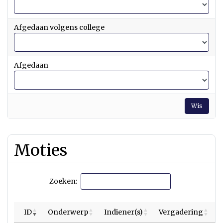
Afgedaan volgens college
Afgedaan
Wis
Moties
Zoeken:
ID
Onderwerp
Indiener(s)
Vergadering
P