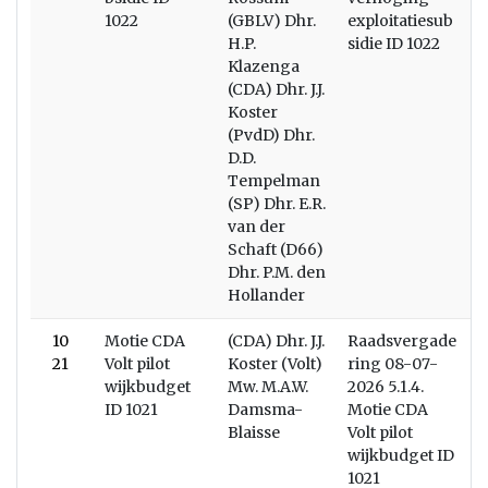
1022
(GBLV) Dhr.
exploitatiesub
H.P.
sidie ID 1022
Klazenga
(CDA) Dhr. J.J.
Koster
(PvdD) Dhr.
D.D.
Tempelman
(SP) Dhr. E.R.
van der
Schaft (D66)
Dhr. P.M. den
Hollander
10
Motie CDA
(CDA) Dhr. J.J.
Raadsvergade
21
Volt pilot
Koster (Volt)
ring 08-07-
wijkbudget
Mw. M.A.W.
2026 5.1.4.
ID 1021
Damsma-
Motie CDA
Blaisse
Volt pilot
wijkbudget ID
1021