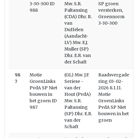
3-30-300 ID
Mw. S.R.
SP groen
988
Paltansing
versterken,
(CDA) Dhr. R.
Groennorm
van
3-30-300
Duffelen
(Aandacht-
LV) Mw. E.J.
Muller (SP)
Dhr. E.R. van
der Schaft
98
Motie
(GL) Mw. J.F.
Raadsvergade
7
GroenLinks
Seriese -
ring 03-02-
PvdA SP Niet
van der
2026 8.1.11.
bouwen in
Hout (PvdA)
Motie
het groen ID
Mw. S.R.
GroenLinks
987
Paltansing
PvdA SP Niet
(SP) Dhr. E.R.
bouwen in het
van der
groen
Schaft