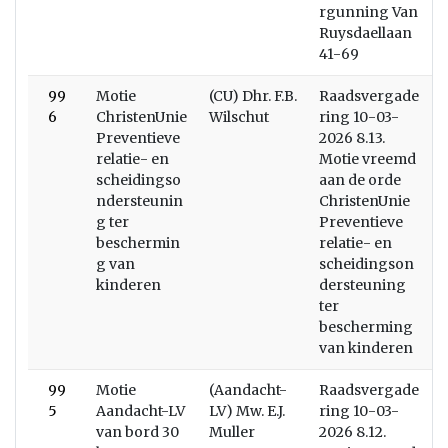
rgunning Van
Ruysdaellaan
41-69
99
Motie
(CU) Dhr. F.B.
Raadsvergade
6
ChristenUnie
Wilschut
ring 10-03-
Preventieve
2026 8.13.
relatie- en
Motie vreemd
scheidingso
aan de orde
ndersteunin
ChristenUnie
g ter
Preventieve
beschermin
relatie- en
g van
scheidingson
kinderen
dersteuning
ter
bescherming
van kinderen
99
Motie
(Aandacht-
Raadsvergade
5
Aandacht-LV
LV) Mw. E.J.
ring 10-03-
van bord 30
Muller
2026 8.12.