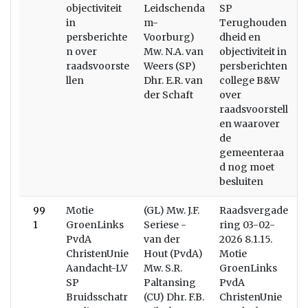
objectiviteit
Leidschenda
SP
in
m-
Terughouden
persberichte
Voorburg)
dheid en
n over
Mw. N.A. van
objectiviteit in
raadsvoorste
Weers (SP)
persberichten
llen
Dhr. E.R. van
college B&W
der Schaft
over
raadsvoorstell
en waarover
de
gemeenteraa
d nog moet
besluiten
99
Motie
(GL) Mw. J.F.
Raadsvergade
1
GroenLinks
Seriese -
ring 03-02-
PvdA
van der
2026 8.1.15.
ChristenUnie
Hout (PvdA)
Motie
Aandacht-LV
Mw. S.R.
GroenLinks
SP
Paltansing
PvdA
Bruidsschatr
(CU) Dhr. F.B.
ChristenUnie