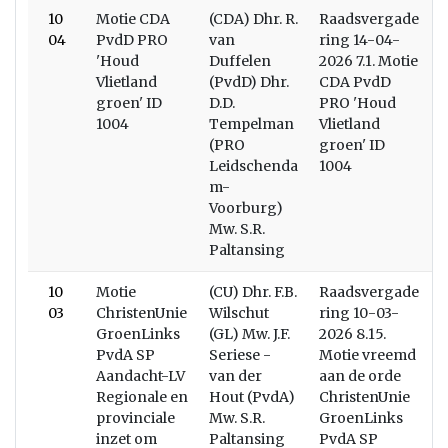
10
Motie CDA
(CDA) Dhr. R.
Raadsvergade
04
PvdD PRO
van
ring 14-04-
'Houd
Duffelen
2026 7.1. Motie
Vlietland
(PvdD) Dhr.
CDA PvdD
groen' ID
D.D.
PRO 'Houd
1004
Tempelman
Vlietland
(PRO
groen' ID
Leidschenda
1004
m-
Voorburg)
Mw. S.R.
Paltansing
10
Motie
(CU) Dhr. F.B.
Raadsvergade
03
ChristenUnie
Wilschut
ring 10-03-
GroenLinks
(GL) Mw. J.F.
2026 8.15.
PvdA SP
Seriese -
Motie vreemd
Aandacht-LV
van der
aan de orde
Regionale en
Hout (PvdA)
ChristenUnie
provinciale
Mw. S.R.
GroenLinks
inzet om
Paltansing
PvdA SP