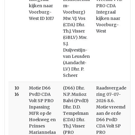
kijken naar
m-
PRO CDA
Voorburg-
Voorburg)
Integraal
West ID 1017
Mw. V.J. Vos
kijken naar
(CDA) Dhr.
Voorburg-
Th.J. Visser
West
(GBLV) Mw.
S.J.
Duijvestijn-
van Leusden
(Aandacht-
LV) Dhr. P.
Scheer
10
Motie D66
(D66) Dhr.
Raadsvergade
W
16
PvdD CDA
N.P. Muñoz
ring 07-07-
Volt SP PRO
Balvi (PvdD)
2026 8.6.
Inpassing
Dhr. D.D.
Motie vreemd
MFR op de
Tempelman
aan de orde
Hoekweg en
(CDA) Dhr.
D66 PvdD
Prinses
Th.J. Visser
CDA Volt SP
Mariannelaa
(PRO
PRO