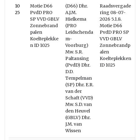
10
Motie D66
(D66) Dhr.
Raadsvergade
W
25
PvdD PRO
A.J.M.
ring 08-07-
SP VVD GBLV
Hielkema
2026 5.1.8.
Zonnebrand
(PRO
Motie D66
palen
Leidschenda
PvdD PRO SP
Koelteplekke
m-
VVD GBLV
n ID 1025
Voorburg)
Zonnebrandp
Mw. S.R.
alen
Paltansing
Koelteplekken
(PvdD) Dhr.
ID 1025
D.D.
Tempelman
(SP) Dhr. E.R.
van der
Schaft (VVD)
Mw. S.D. van
den Heuvel
(GBLV) Dhr.
J.M. van
Wissen