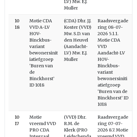
LV) Mw. E.J.
Muller
10
Motie CDA
(CDA) Dhr. J.J.
Raadsvergade
18
VVD A-LV
Koster (VVD)
ring 08-07-
HOV-
Mw. S.D. van
2026 5.1.1.
Binckbus-
den Heuvel
Motie CDA
variant
(Aandacht-
VVD
bewonersinit
LV) Mw. E.J.
Aandacht-LV
iatiefgroep
Muller
HOV-
‘Buren van
Binckbus-
de
variant
Binckhorst’
bewonersiniti
ID 1018
atiefgroep
‘Buren van de
Binckhorst’ ID
1018
10
Motie
(VVD) Dhr.
Raadsvergade
W
17
vreemd VVD
R.M. de
ring 07-07-
PRO CDA
Klerk (PRO
2026 8.7. Motie
Integraal
Leidschenda
vreemd VVD