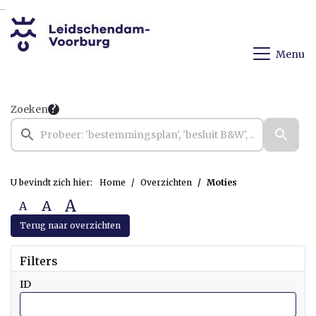
Ga naar de inhoud van deze pagina
Ga naar het zoeken
Ga naar het menu
Menu
Zoeken
U bevindt zich hier:
Home
Overzichten
Moties
A
A
A
Terug naar overzichten
Filters
ID