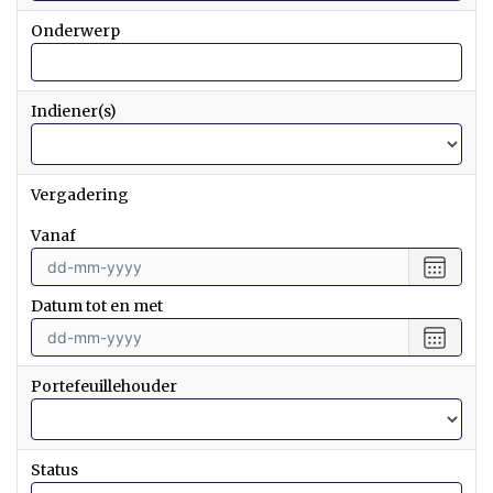
Onderwerp
Indiener(s)
Vergadering
vanaf
Selecte
een
Datum tot en met
datum
vanaf
Selecte
een
datum
Portefeuillehouder
tot
en
met
Status