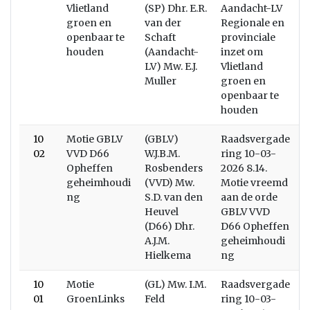
Vlietland
(SP) Dhr. E.R.
Aandacht-LV
groen en
van der
Regionale en
openbaar te
Schaft
provinciale
houden
(Aandacht-
inzet om
LV) Mw. E.J.
Vlietland
Muller
groen en
openbaar te
houden
10
Motie GBLV
(GBLV)
Raadsvergade
B
02
VVD D66
W.J.B.M.
ring 10-03-
Opheffen
Rosbenders
2026 8.14.
geheimhoudi
(VVD) Mw.
Motie vreemd
ng
S.D. van den
aan de orde
Heuvel
GBLV VVD
(D66) Dhr.
D66 Opheffen
A.J.M.
geheimhoudi
Hielkema
ng
10
Motie
(GL) Mw. I.M.
Raadsvergade
W
01
GroenLinks
Feld
ring 10-03-