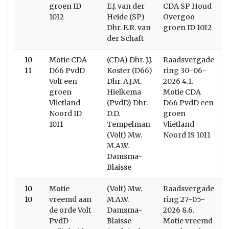
groen ID
E.J. van der
CDA SP Houd
1012
Heide (SP)
Overgoo
Dhr. E.R. van
groen ID 1012
der Schaft
10
Motie CDA
(CDA) Dhr. J.J.
Raadsvergade
11
D66 PvdD
Koster (D66)
ring 30-06-
Volt een
Dhr. A.J.M.
2026 4.1.
groen
Hielkema
Motie CDA
Vlietland
(PvdD) Dhr.
D66 PvdD een
Noord ID
D.D.
groen
1011
Tempelman
Vlietland
(Volt) Mw.
Noord IS 1011
M.A.W.
Damsma-
Blaisse
10
Motie
(Volt) Mw.
Raadsvergade
10
vreemd aan
M.A.W.
ring 27-05-
de orde Volt
Damsma-
2026 8.6.
PvdD
Blaisse
Motie vreemd