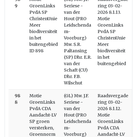
9
GroenLinks
Seriese -
ring 03-02-
PvdA SP
van der
2026 8.1.13.
ChristenUnie
Hout (PRO
Motie
Meer
Leidschenda
GroenLinks
biodiversiteit
m-
PvdA SP
in het
Voorburg)
ChristenUnie
buitengebied
Mw. S.R.
Meer
ID 898
Paltansing
biodiversiteit
(SP) Dhr. E.R.
in het
van der
buitengebied
Schaft (CU)
Dhr. F.B.
Wilschut
98
Motie
(GL) Mw. J.F.
Raadsvergade
W
8
GroenLinks
Seriese -
ring 03-02-
PvdA CDA
van der
2026 8.1.12.
Aandacht-LV
Hout (PRO
Motie
SP groen
Leidschenda
GroenLinks
versterken,
m-
PvdA CDA
Groennorm
Voorburg)
Aandacht-LV