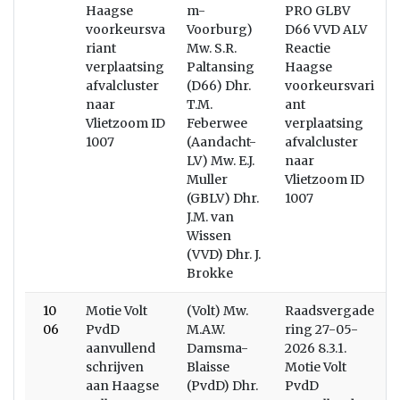
Haagse
m-
PRO GLBV
voorkeursva
Voorburg)
D66 VVD ALV
riant
Mw. S.R.
Reactie
verplaatsing
Paltansing
Haagse
afvalcluster
(D66) Dhr.
voorkeursvari
naar
T.M.
ant
Vlietzoom ID
Feberwee
verplaatsing
1007
(Aandacht-
afvalcluster
LV) Mw. E.J.
naar
Muller
Vlietzoom ID
(GBLV) Dhr.
1007
J.M. van
Wissen
(VVD) Dhr. J.
Brokke
10
Motie Volt
(Volt) Mw.
Raadsvergade
06
PvdD
M.A.W.
ring 27-05-
aanvullend
Damsma-
2026 8.3.1.
schrijven
Blaisse
Motie Volt
aan Haagse
(PvdD) Dhr.
PvdD