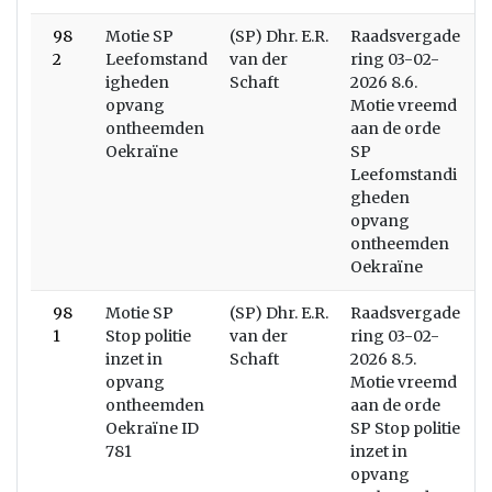
98
Motie SP
(SP) Dhr. E.R.
Raadsvergade
2
Leefomstand
van der
ring 03-02-
igheden
Schaft
2026 8.6.
opvang
Motie vreemd
ontheemden
aan de orde
Oekraïne
SP
Leefomstandi
gheden
opvang
ontheemden
Oekraïne
98
Motie SP
(SP) Dhr. E.R.
Raadsvergade
1
Stop politie
van der
ring 03-02-
inzet in
Schaft
2026 8.5.
opvang
Motie vreemd
ontheemden
aan de orde
Oekraïne ID
SP Stop politie
781
inzet in
opvang