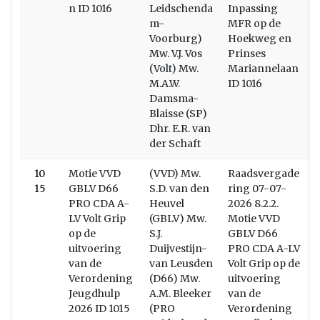
n ID 1016
Leidschenda
Inpassing
m-
MFR op de
Voorburg)
Hoekweg en
Mw. V.J. Vos
Prinses
(Volt) Mw.
Mariannelaan
M.A.W.
ID 1016
Damsma-
Blaisse (SP)
Dhr. E.R. van
der Schaft
10
Motie VVD
(VVD) Mw.
Raadsvergade
W
15
GBLV D66
S.D. van den
ring 07-07-
V
PRO CDA A-
Heuvel
2026 8.2.2.
LV Volt Grip
(GBLV) Mw.
Motie VVD
op de
S.J.
GBLV D66
uitvoering
Duijvestijn-
PRO CDA A-LV
van de
van Leusden
Volt Grip op de
Verordening
(D66) Mw.
uitvoering
Jeugdhulp
A.M. Bleeker
van de
2026 ID 1015
(PRO
Verordening