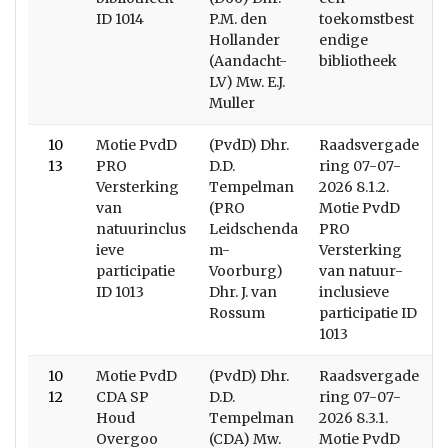
ID 1014
P.M. den
toekomstbest
Hollander
endige
(Aandacht-
bibliotheek
LV) Mw. E.J.
Muller
10
Motie PvdD
(PvdD) Dhr.
Raadsvergade
W
13
PRO
D.D.
ring 07-07-
Versterking
Tempelman
2026 8.1.2.
van
(PRO
Motie PvdD
natuurinclus
Leidschenda
PRO
ieve
m-
Versterking
participatie
Voorburg)
van natuur-
ID 1013
Dhr. J. van
inclusieve
Rossum
participatie ID
1013
10
Motie PvdD
(PvdD) Dhr.
Raadsvergade
12
CDA SP
D.D.
ring 07-07-
Houd
Tempelman
2026 8.3.1.
Overgoo
(CDA) Mw.
Motie PvdD