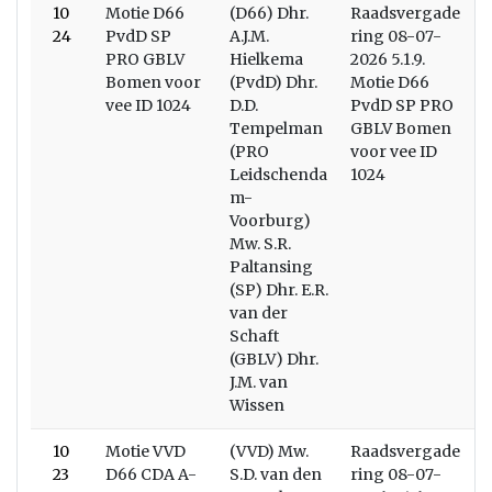
10
Motie D66
(D66) Dhr.
Raadsvergade
W
24
PvdD SP
A.J.M.
ring 08-07-
PRO GBLV
Hielkema
2026 5.1.9.
Bomen voor
(PvdD) Dhr.
Motie D66
vee ID 1024
D.D.
PvdD SP PRO
Tempelman
GBLV Bomen
(PRO
voor vee ID
Leidschenda
1024
m-
Voorburg)
Mw. S.R.
Paltansing
(SP) Dhr. E.R.
van der
Schaft
(GBLV) Dhr.
J.M. van
Wissen
10
Motie VVD
(VVD) Mw.
Raadsvergade
W
23
D66 CDA A-
S.D. van den
ring 08-07-
E