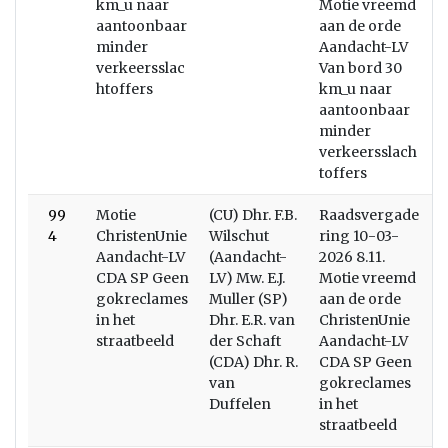
km_u naar
Motie vreemd
aantoonbaar
aan de orde
minder
Aandacht-LV
verkeersslac
Van bord 30
htoffers
km_u naar
aantoonbaar
minder
verkeersslach
toffers
99
Motie
(CU) Dhr. F.B.
Raadsvergade
B
4
ChristenUnie
Wilschut
ring 10-03-
Aandacht-LV
(Aandacht-
2026 8.11.
CDA SP Geen
LV) Mw. E.J.
Motie vreemd
gokreclames
Muller (SP)
aan de orde
in het
Dhr. E.R. van
ChristenUnie
straatbeeld
der Schaft
Aandacht-LV
(CDA) Dhr. R.
CDA SP Geen
van
gokreclames
Duffelen
in het
straatbeeld