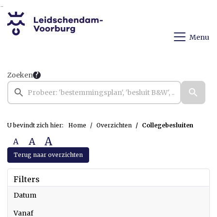
Ga naar de inhoud van deze pagina
Ga naar het zoeken
Ga naar het menu
Menu
Zoeken
U bevindt zich hier:
Home
Overzichten
Collegebesluiten
A
A
A
Terug naar overzichten
Filters
Datum
vanaf