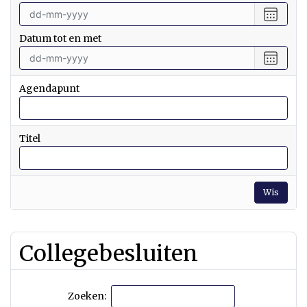
Selecte
een
Datum tot en met
datum
vanaf
Selecte
een
datum
Agendapunt
tot
en
met
Titel
Wis
Collegebesluiten
Zoeken: