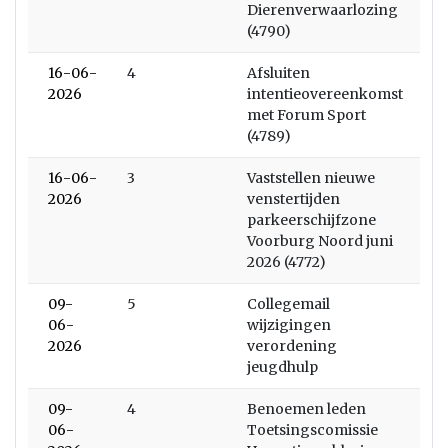
Dierenverwaarlozing
(4790)
16-06-
4
Afsluiten
2026
intentieovereenkomst
met Forum Sport
(4789)
16-06-
3
Vaststellen nieuwe
2026
venstertijden
parkeerschijfzone
Voorburg Noord juni
2026 (4772)
09-
5
Collegemail
06-
wijzigingen
2026
verordening
jeugdhulp
09-
4
Benoemen leden
06-
Toetsingscomissie