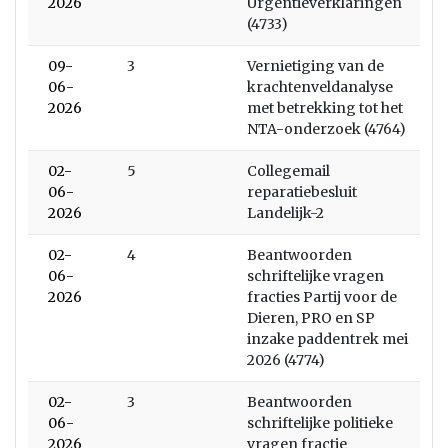
2026
Urgentieverklaringen
(4733)
09-
3
Vernietiging van de
06-
krachtenveldanalyse
2026
met betrekking tot het
NTA-onderzoek (4764)
02-
5
Collegemail
06-
reparatiebesluit
2026
Landelijk-2
02-
4
Beantwoorden
06-
schriftelijke vragen
2026
fracties Partij voor de
Dieren, PRO en SP
inzake paddentrek mei
2026 (4774)
02-
3
Beantwoorden
06-
schriftelijke politieke
2026
vragen fractie