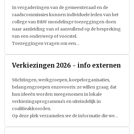
In vergaderingen van de gemeenteraad en de
raadscommissies kunnen individuele leden van het
college van B&W mondelinge toezeggingen doen
naar aanleiding van of aanvullend op de bespreking
van een onderwerp of voorstel.
Toezeggingen vragen om een
inspanningsverplichting door het college van B&W.
Toezeggingen worden gedaan in het kader van een
Verkiezingen 2026 - info externen
besluit en worden daarom geregistreerd.
Stichtingen, werkgroepen, koepelorganisaties,
belangengroepen enzovoorts: ze willen graag dat
hun ideeën worden meegenomen in lokale
verkiezingsprogramma's en uiteindelijk in
coalitieakkoorden.
Op deze plek verzamelen we de informatie die we
van deze organisaties krijgen toegestuurd.