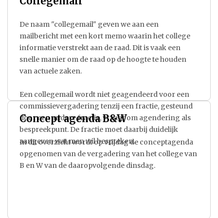
Collegemail
De naam "collegemail" geven we aan een
mailbericht met een kort memo waarin het college
informatie verstrekt aan de raad. Dit is vaak een
snelle manier om de raad op de hoogte te houden
van actuele zaken.
Een collegemail wordt niet geagendeerd voor een
commissievergadering tenzij een fractie, gesteund
Concept agenda B&W
door een andere fractie, vraagt om agendering als
bespreekpunt. De fractie moet daarbij duidelijk
aangeven wat men wil bespreken.
In dit overzicht wordt op vrijdag de conceptagenda
opgenomen van de vergadering van het college van
B en W van de daaropvolgende dinsdag.