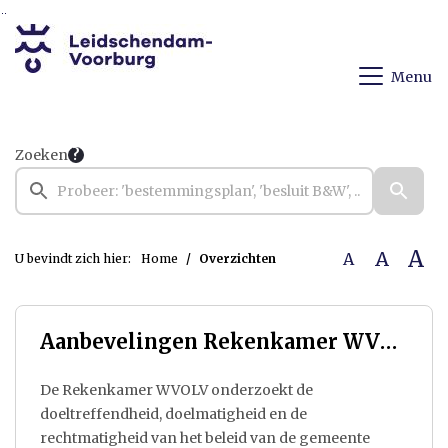
Ga naar de inhoud van deze pagina
Ga naar het zoeken
Ga naar het menu
Menu
Zoeken
A
A
A
U bevindt zich hier:
Home
Overzichten
Aanbevelingen Rekenkamer WVOLV
De Rekenkamer WVOLV onderzoekt de
doeltreffendheid, doelmatigheid en de
rechtmatigheid van het beleid van de gemeente