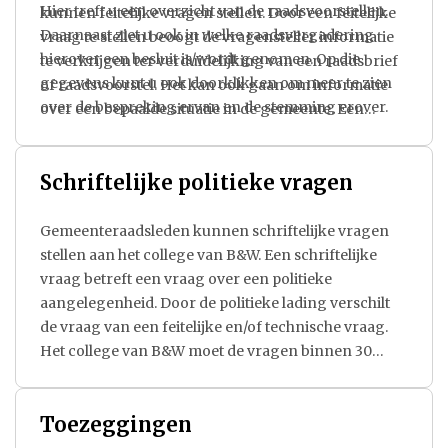
Hier treft u een overzicht van de raadsvoorstellen.
kunnen feitelijke vragen stellen. Door een feitelijke
Daarnaast ziet u ook in welke raadsvergadering
vraag te stellen beoogt de vragensteller informatie
hierover een besluit is/wordt genomen. Op die
te verkrijgen ter verduidelijking van een raadsbrief
gegevens kunt u ook doorklikken om meer te zien
of raadsvoorstel. Het kan ook gaan om informatie
over de bespreking ervan en de stemming erover.
over een bepaalde situatie in de gemeente. Een
feitelijke vraag heeft geen betrekking op de politieke
keuzen die het college van B&W heeft gemaakt. Het
Schriftelijke politieke vragen
antwoord op feitelijke vragen kan aanleiding geven
tot het stellen van schriftelijke vragen. Het college
van B&W moet de vragen binnen 3 werkdagen
Gemeenteraadsleden kunnen schriftelijke vragen
beantwoorden.
stellen aan het college van B&W. Een schriftelijke
vraag betreft een vraag over een politieke
aangelegenheid. Door de politieke lading verschilt
de vraag van een feitelijke en/of technische vraag.
Het college van B&W moet de vragen binnen 30
dagen beantwoorden.
Toezeggingen