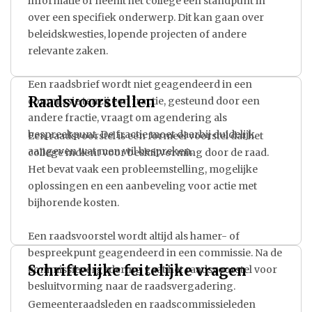
informatie of neemt het college een standpunt in
over een specifiek onderwerp. Dit kan gaan over
beleidskwesties, lopende projecten of andere
relevante zaken.
Een raadsbrief wordt niet geagendeerd in een
Raadsvoorstellen
commissie tenzij een fractie, gesteund door een
andere fractie, vraagt om agendering als
bespreekpunt. De fractie moet daarbij duidelijk
Een raadsvoorstel is een formeel voorstel dat het
aangeven wat men wil bespreken.
college indient voor besluitvorming door de raad.
Het bevat vaak een probleemstelling, mogelijke
oplossingen en een aanbeveling voor actie met
bijhorende kosten.
Een raadsvoorstel wordt altijd als hamer- of
bespreekpunt geagendeerd in een commissie. Na de
Schriftelijke feitelijke vragen
commissievergadering gaat het raadsvoorstel voor
besluitvorming naar de raadsvergadering.
Gemeenteraadsleden en raadscommissieleden