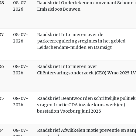
08
08-07-
Raadsbrief Ondertekenen convenant Schoon 
2026
Emissieloos Bouwen
07
08-07-
Raadsbrief Informeren over de
2026
parkeerreguleringsregimes in het gebied
Leidschendam-midden en Damsigt
06
08-07-
Raadsbrief Informeren over
2026
Cliëntervaringsonderzoek (CEO) Wmo 2025 LV
05
08-07-
Raadsbrief Beantwoorden schriftelijke politiek
2026
vragen fractie CDA inzake kunstwerk(en)
busstation Voorburg juni 2026
04
08-07-
Raadsbrief Afwikkelen motie preventie en aan