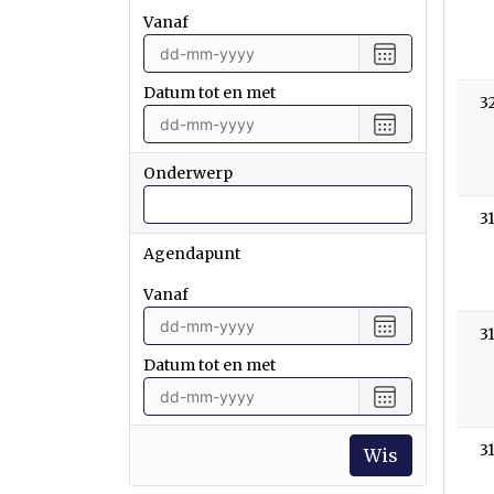
vanaf
Selecteer
een
Datum tot en met
datum
3
vanaf
Selecteer
een
datum
Onderwerp
tot
en
3
met
Agendapunt
vanaf
Selecteer
3
een
Datum tot en met
datum
vanaf
Selecteer
een
datum
3
Wis
tot
en