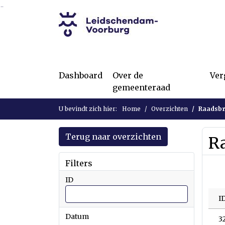
Ga naar de inhoud van deze pagina
Ga naar het zoeken
Ga naar het menu
Dashboard
Over de
Ver
gemeenteraad
U bevindt zich hier:
Home
Overzichten
Raadsbr
Terug naar overzichten
R
Filters
ID
I
Datum
3