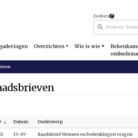
Zoeken
gaderingen
Overzichten
Wie is wie
Rekenkame
ombudsma
ieven
aadsbrieven
D
Datum
Onderwerp
21
15-07-
Raadsbrief Wensen en bedenkingen vragen