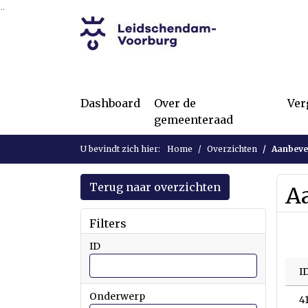
Ga naar de inhoud van deze pagina
Ga naar het zoeken
Ga naar het menu
Dashboard
Over de
Ver
gemeenteraad
U bevindt zich hier:
Home
Overzichten
Aanbeve
Terug naar overzichten
A
Filters
ID
I
Onderwerp
4