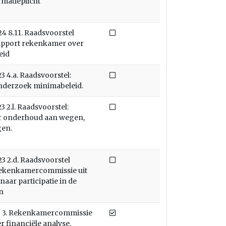
matieplicht
Niet afgedaan
 8.11. Raadsvoorstel
rapport rekenkamer over
eid
Niet afgedaan
 4.a. Raadsvoorstel:
onderzoek minimabeleid.
Niet afgedaan
 2.l. Raadsvoorstel:
r onderhoud aan wegen,
en.
Niet afgedaan
 2.d. Raadsvoorstel
Rekenkamercommissie uit
aar participatie in de
n
Afgedaan
 3. Rekenkamercommissie
r financiële analyse,