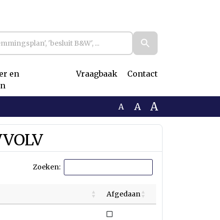
r en
Vraagbaak
Contact
n
A
A
A
WVOLV
Zoeken:
Afgedaan
Niet afgedaan