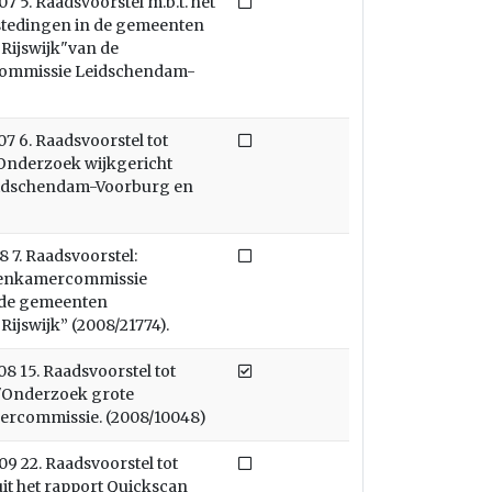
Niet afgedaan
 5. Raadsvoorstel m.b.t. het
tedingen in de gemeenten
Rijswijk"van de
ommissie Leidschendam-
Niet afgedaan
 6. Raadsvoorstel tot
 "Onderzoek wijkgericht
eidschendam-Voorburg en
Niet afgedaan
 7. Raadsvoorstel:
kenkamercommissie
 de gemeenten
jswijk” (2008/21774).
Afgedaan
 15. Raadsvoorstel tot
t "Onderzoek grote
ercommissie. (2008/10048)
Niet afgedaan
 22. Raadsvoorstel tot
t het rapport Quickscan