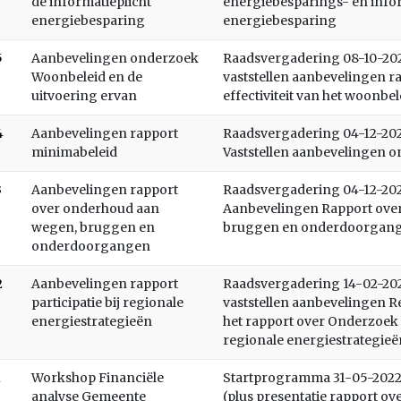
de informatieplicht
energiebesparings- en infor
energiebesparing
energiebesparing
5
Aanbevelingen onderzoek
Raadsvergadering 08-10-2024
Woonbeleid en de
vaststellen aanbevelingen 
uitvoering ervan
effectiviteit van het woonbel
4
Aanbevelingen rapport
Raadsvergadering 04-12-2023
minimabeleid
Vaststellen aanbevelingen 
3
Aanbevelingen rapport
Raadsvergadering 04-12-2023
over onderhoud aan
Aanbevelingen Rapport ove
wegen, bruggen en
bruggen en onderdoorgang
onderdoorgangen
2
Aanbevelingen rapport
Raadsvergadering 14-02-2023
participatie bij regionale
vaststellen aanbevelingen 
energiestrategieën
het rapport over Onderzoek n
regionale energiestrategieë
1
Workshop Financiële
Startprogramma 31-05-2022
analyse Gemeente
(plus presentatie rapport ove