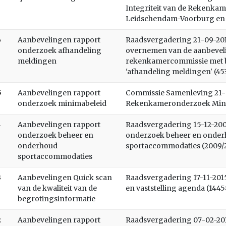
Integriteit van de Rekenka
Leidschendam-Voorburg en R
6
Aanbevelingen rapport
Raadsvergadering 21-09-2010
onderzoek afhandeling
overnemen van de aanbevel
meldingen
rekenkamercommissie met be
'afhandeling meldingen' (45
5
Aanbevelingen rapport
Commissie Samenleving 21-0
onderzoek minimabeleid
Rekenkameronderzoek Minim
4
Aanbevelingen rapport
Raadsvergadering 15-12-200
onderzoek beheer en
onderzoek beheer en onder
onderhoud
sportaccommodaties (2009/
sportaccommodaties
3
Aanbevelingen Quick scan
Raadsvergadering 17-11-201
van de kwaliteit van de
en vaststelling agenda (1445
begrotingsinformatie
2
Aanbevelingen rapport
Raadsvergadering 07-02-2012