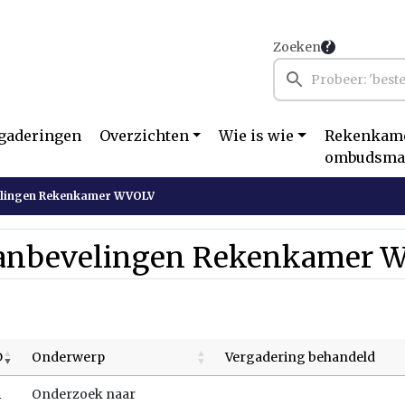
Zoeken
gaderingen
Overzichten
Wie is wie
Rekenkame
ombudsma
lingen Rekenkamer WVOLV
anbevelingen Rekenkamer 
D
Onderwerp
Vergadering behandeld
1
Onderzoek naar