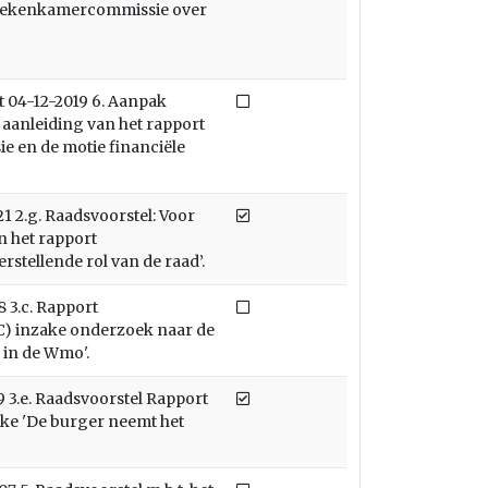
t Rekenkamercommissie over
Niet afgedaan
 04-12-2019 6. Aanpak
 aanleiding van het rapport
 en de motie financiële
Afgedaan
 2.g. Raadsvoorstel: Voor
 het rapport
tellende rol van de raad’.
Niet afgedaan
 3.c. Rapport
 inzake onderzoek naar de
 in de Wmo'.
Afgedaan
 3.e. Raadsvoorstel Rapport
e 'De burger neemt het