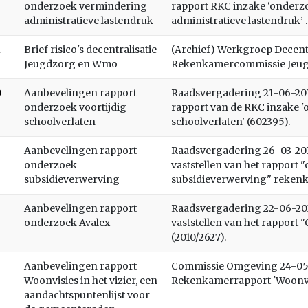
onderzoek vermindering
rapport RKC inzake ‘onder
administratieve lastendruk
administratieve lastendruk’ .
1
Brief risico's decentralisatie
(Archief) Werkgroep Decentra
Jeugdzorg en Wmo
Rekenkamercommissie Jeu
0
Aanbevelingen rapport
Raadsvergadering 21-06-2011
onderzoek voortijdig
rapport van de RKC inzake '
schoolverlaten
schoolverlaten' (602395).
Aanbevelingen rapport
Raadsvergadering 26-03-2013
onderzoek
vaststellen van het rapport
subsidieverwerving
subsidieverwerving" reken
Aanbevelingen rapport
Raadsvergadering 22-06-2010
onderzoek Avalex
vaststellen van het rapport
(2010/2627).
Aanbevelingen rapport
Commissie Omgeving 24-05-2
Woonvisies in het vizier, een
Rekenkamerrapport 'Woonvisi
aandachtspuntenlijst voor