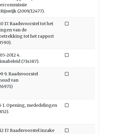
mercommissie
ijswijk (2009/12477).
Niet afgedaan
 17. Raadsvoorstel tot het
ingen van de
trekking tot het rapport
3590).
Niet afgedaan
5-2012 4.
abeleid (714387).
Niet afgedaan
9 9. Raadsvoorstel
houd van
26971)
Niet afgedaan
5 1. Opening, mededelingen
852).
Niet afgedaan
 17. Raadsvoorstel inzake