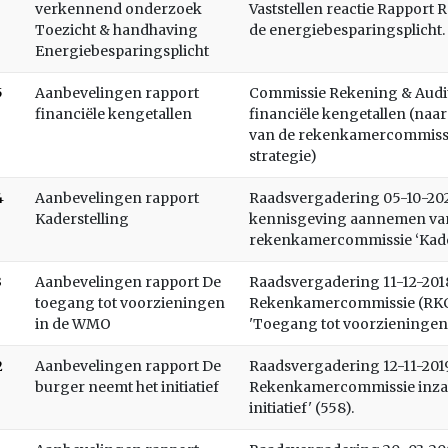
verkennend onderzoek
Vaststellen reactie Rappor
Toezicht & handhaving
de energiebesparingsplicht.
Energiebesparingsplicht
5
Aanbevelingen rapport
Commissie Rekening & Audit
financiële kengetallen
financiële kengetallen (naar
van de rekenkamercommissie
strategie)
4
Aanbevelingen rapport
Raadsvergadering 05-10-2021
Kaderstelling
kennisgeving aannemen van
rekenkamercommissie ‘Kaders
3
Aanbevelingen rapport De
Raadsvergadering 11-12-2018
toegang tot voorzieningen
Rekenkamercommissie (RKC)
in de WMO
'Toegang tot voorzieningen
2
Aanbevelingen rapport De
Raadsvergadering 12-11-2019
burger neemt het initiatief
Rekenkamercommissie inzak
initiatief' (558).