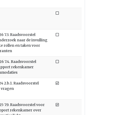
Niet afgedaan
Niet afgedaan
 7.3. Raadsvoorstel
nderzoek naar de invulling
ke rollen en taken voor
granten
Niet afgedaan
6 7.4. Raadsvoorstel
rapport rekenkamer
mmodaties
Afgedaan
 2.b.1. Raadsvoorstel
ke vragen
Afgedaan
 7.9. Raadsvoorstel voor
pport rekenkamer over