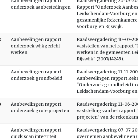
1
Aanbevelingen rapport
Raadsvergadering 20-03-2007
onderzoek aanbestedingen
Rapport "Onderzoek Aanbes
Leidschendam-Voorburg en 
gezamenlijke Rekenkamerc
Voorburg en Rijswijk.
0
Aanbevelingen rapport
Raadsvergadering 10-07-2007
onderzoek wijkgericht
vaststellen van het rapport
werken
werken in de gemeenten L
Rijswijk" (2007/14245).
9
Aanbevelingen rapport
Raadsvergadering 11-11-2008
onderzoek grondbeleid
Aanbevelingen rapport Re
“Onderzoek grondbeleid in
Leidschendam-Voorburg en Ri
8
Aanbevelingen rapport
Raadsvergadering 11-06-2008
onderzoek grote projecten
vaststelling van het rappor
projecten" van de rekenkam
7
Aanbevelingen rapport
Raadsvergadering 07-07-2009
quick scan integriteit
overnemen aanbevelingen ui