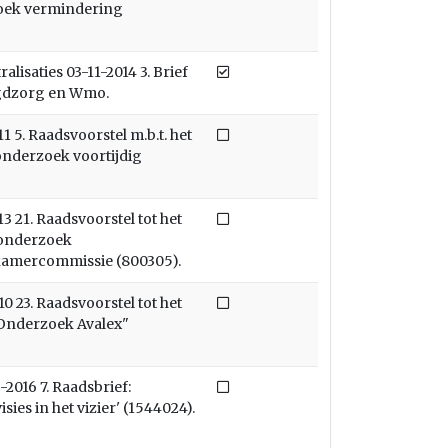
zoek vermindering
Afgedaan
lisaties 03-11-2014 3. Brief
gdzorg en Wmo.
Niet afgedaan
 5. Raadsvoorstel m.b.t. het
onderzoek voortijdig
Niet afgedaan
 21. Raadsvoorstel tot het
 "onderzoek
kamercommissie (800305).
Niet afgedaan
 23. Raadsvoorstel tot het
 "Onderzoek Avalex"
Niet afgedaan
016 7. Raadsbrief:
es in het vizier' (1544024).