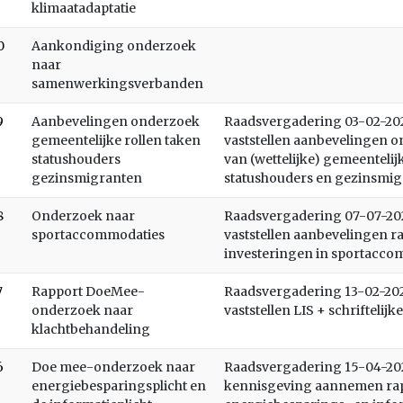
klimaatadaptatie
0
Aankondiging onderzoek
naar
samenwerkingsverbanden
9
Aanbevelingen onderzoek
Raadsvergadering 03-02-2026
gemeentelijke rollen taken
vaststellen aanbevelingen o
statushouders
van (wettelijke) gemeentelij
gezinsmigranten
statushouders en gezinsmi
8
Onderzoek naar
Raadsvergadering 07-07-202
sportaccommodaties
vaststellen aanbevelingen 
investeringen in sportacco
7
Rapport DoeMee-
Raadsvergadering 13-02-2024
onderzoek naar
vaststellen LIS + schriftelij
klachtbehandeling
6
Doe mee-onderzoek naar
Raadsvergadering 15-04-2025
energiebesparingsplicht en
kennisgeving aannemen ra