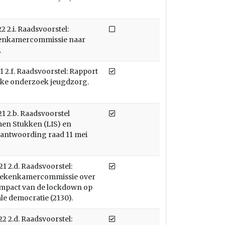
Niet afgedaan
 2.i. Raadsvoorstel:
kenkamercommissie naar
.
Afgedaan
 2.f. Raadsvoorstel: Rapport
ke onderzoek jeugdzorg.
Afgedaan
 2.b. Raadsvoorstel
men Stukken (LIS) en
beantwoording raad 11 mei
Afgedaan
 2.d. Raadsvoorstel:
t Rekenkamercommissie over
mpact van de lockdown op
le democratie (2130).
Afgedaan
 2.d. Raadsvoorstel: