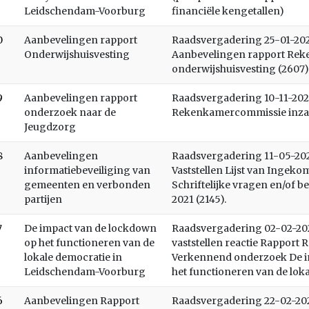
Leidschendam-Voorburg
financiële kengetallen)
0
Aanbevelingen rapport
Raadsvergadering 25-01-2022
Onderwijshuisvesting
Aanbevelingen rapport Re
onderwijshuisvesting (2607)
9
Aanbevelingen rapport
Raadsvergadering 10-11-2021
onderzoek naar de
Rekenkamercommissie inza
Jeugdzorg
8
Aanbevelingen
Raadsvergadering 11-05-2021
informatiebeveiliging van
Vaststellen Lijst van Ingeko
gemeenten en verbonden
Schriftelijke vragen en/of 
partijen
2021 (2145).
7
De impact van de lockdown
Raadsvergadering 02-02-2021
op het functioneren van de
vaststellen reactie Rappor
lokale democratie in
Verkennend onderzoek De i
Leidschendam-Voorburg
het functioneren van de loka
6
Aanbevelingen Rapport
Raadsvergadering 22-02-2022