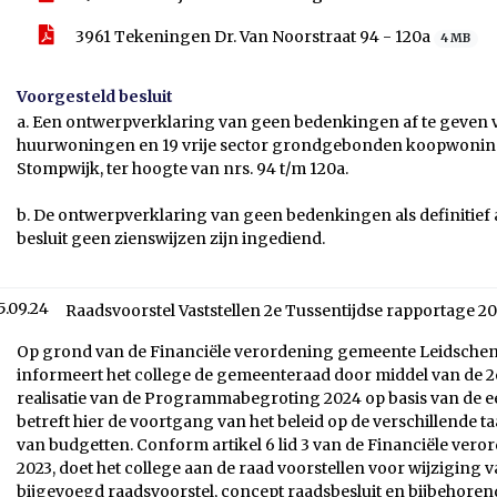
3961 Tekeningen Dr. Van Noorstraat 94 - 120a
4 MB
Voorgesteld besluit
a. Een ontwerpverklaring van geen bedenkingen af te geven v
huurwoningen en 19 vrije sector grondgebonden koopwoninge
Stompwijk, ter hoogte van nrs. 94 t/m 120a.
b. De ontwerpverklaring van geen bedenkingen als definitief a
besluit geen zienswijzen zijn ingediend.
5.09.24
Raadsvoorstel Vaststellen 2e Tussentijdse rapportage 2
Op grond van de Financiële verordening gemeente Leidschenda
informeert het college de gemeenteraad door middel van de 2
realisatie van de Programmabegroting 2024 op basis van de ee
betreft hier de voortgang van het beleid op de verschillende 
van budgetten. Conform artikel 6 lid 3 van de Financiële v
2023, doet het college aan de raad voorstellen voor wijziging 
bijgevoegd raadsvoorstel, concept raadsbesluit en bijbehorend