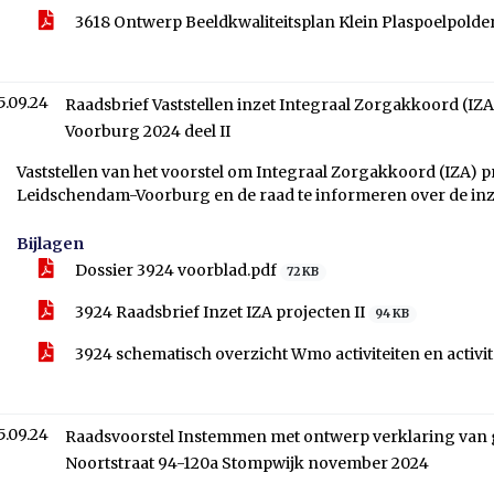
3618 Ontwerp Beeldkwaliteitsplan Klein Plaspoelpolde
5.09.24
Raadsbrief Vaststellen inzet Integraal Zorgakkoord (I
Voorburg 2024 deel II
Vaststellen van het voorstel om Integraal Zorgakkoord (IZA) pro
Leidschendam-Voorburg en de raad te informeren over de inzet
Bijlagen
Dossier 3924 voorblad.pdf
72 KB
3924 Raadsbrief Inzet IZA projecten II
94 KB
3924 schematisch overzicht Wmo activiteiten en activi
5.09.24
Raadsvoorstel Instemmen met ontwerp verklaring van
Noortstraat 94-120a Stompwijk november 2024