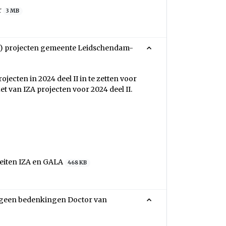
r
3 MB
ZA) projecten gemeente Leidschendam-
jecten in 2024 deel II in te zetten voor
 van IZA projecten voor 2024 deel II.
teiten IZA en GALA
468 KB
 geen bedenkingen Doctor van