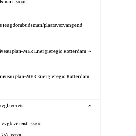
udsman
60 KB
als Jeugdombudsman/plaatsvervangend
ilniveau plan-MER Energieregio Rotterdam
ailniveau plan-MER Energieregio Rotterdam
vgb vereist
 vvgb vereist
66 KB
t 24)
152 KB