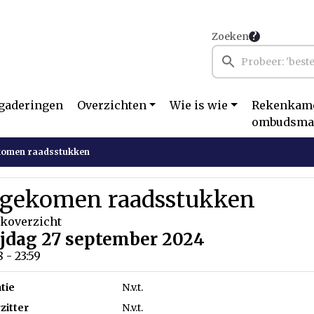
Zoeken
gaderingen
Overzichten
Wie is wie
Rekenkame
ombudsma
komen raadsstukken
ngekomen raadsstukken
koverzicht
ijdag 27 september 2024
8 - 23:59
tie
N.v.t.
zitter
N.v.t.