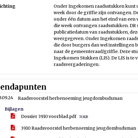
ichting
Onder Ingekomen raadsstukken kunt u
week door de griffie zijn ontvangen. 
onder één datum aan het eind van een w
die week ontvangen raadsstukken. Dit s
publicatiedatum van raadsstukken, dez
weergegeven. Onder Ingekomen raad
die door burgers dan wel instellingen 
naar de gemeenteraad/griffie. Deze s
Ingekomen Stukken (LIS). De LIS is te 
raadsvergaderingen.
endapunten
3.09.24
Raadsvoorstel herbenoeming jeugdombudsman
Bijlagen
Dossier 3910 voorblad.pdf
71 KB
3910 Raadsvoorstel herbenoeming jeugdombudsman