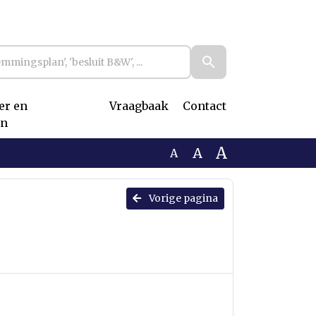
r en
Vraagbaak
Contact
n
A
A
A
Vorige pagina