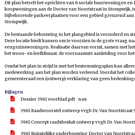
Dit plan betreft het oprichten van 8 sociale huurwoningen en
koopwoningen aan de Doctor van Noortstraat in Stompwijk, 
bijbehorende parkeerplaatsen voor een gebied grenzend aan d
Stompwijk.
De bestaande bebouwing in het plangebied is verouderd en straa
Deze locatie biedt kansen om te voorzien in de grote vraag n
eengezinswoningen. Realisatie daarvan vormt, samen met het v
het woon- en leefklimaat. de voornaamste aanleiding voor het
Omdat het plan in strijd is met het bestemmingsplan kan alle
medewerking aan het plan worden verleend. Voordat het colle
gemeenteraad een (ontwerp) verklaring van geen bedenking
Bijlagen
Dossier 3961 voorblad.pdf
76 KB
3961 Raadsvoorstel ontwerp vvgb Dr. Van Noortstraat 
3961 Concept raadsbesluit ontwerp vvgb Dr. Van Noort
3961 Ruimtelijke onderbouwing Doctor van Noortstra