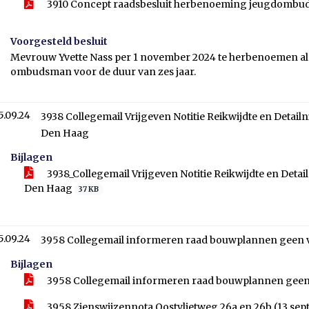
3910 Concept raadsbesluit herbenoeming jeugdomb
Voorgesteld besluit
Mevrouw Yvette Nass per 1 november 2024 te herbenoemen 
ombudsman voor de duur van zes jaar.
5.09.24
3938 Collegemail Vrijgeven Notitie Reikwijdte en Deta
Den Haag
Bijlagen
3938_Collegemail Vrijgeven Notitie Reikwijdte en Det
Den Haag
37 KB
5.09.24
3958 Collegemail informeren raad bouwplannen geen v
Bijlagen
3958 Collegemail informeren raad bouwplannen geen
3958 Zienswijzennota Oostvlietweg 26a en 26b (13 sep