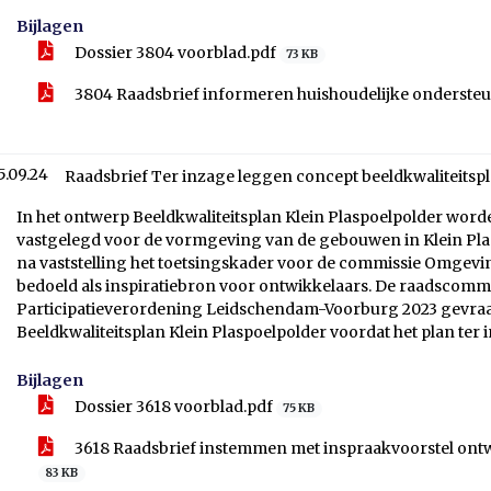
Bijlagen
Dossier 3804 voorblad.pdf
73 KB
3804 Raadsbrief informeren huishoudelijke onderste
5.09.24
Raadsbrief Ter inzage leggen concept beeldkwaliteitspl
In het ontwerp Beeldkwaliteitsplan Klein Plaspoelpolder word
vastgelegd voor de vormgeving van de gebouwen in Klein Plas
na vaststelling het toetsingskader voor de commissie Omgeving
bedoeld als inspiratiebron voor ontwikkelaars. De raadsco
Participatieverordening Leidschendam-Voorburg 2023 gevra
Beeldkwaliteitsplan Klein Plaspoelpolder voordat het plan ter
Bijlagen
Dossier 3618 voorblad.pdf
75 KB
3618 Raadsbrief instemmen met inspraakvoorstel ontwe
83 KB