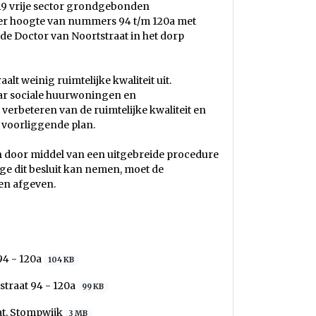
 19 vrije sector grondgebonden
ter hoogte van nummers 94 t/m 120a met
e Doctor van Noortstraat in het dorp
lt weinig ruimtelijke kwaliteit uit.
aar sociale huurwoningen en
erbeteren van de ruimtelijke kwaliteit en
 voorliggende plan.
en door middel van een uitgebreide procedure
ge dit besluit kan nemen, moet de
en afgeven.
94 - 120a
104 KB
straat 94 - 120a
99 KB
at, Stompwijk
3 MB