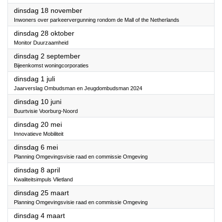
2025
dinsdag 18 november
Inwoners over parkeervergunning rondom de Mall of the
Netherlands
2025
dinsdag 28 oktober
Monitor Duurzaamheid
2025
dinsdag 2 september
Bijeenkomst woningcorporaties
2025
dinsdag 1 juli
Jaarverslag Ombudsman en Jeugdombudsman 2024
2025
dinsdag 10 juni
Buurtvisie Voorburg-Noord
2025
dinsdag 20 mei
Innovatieve Mobiliteit
2025
dinsdag 6 mei
Planning Omgevingsvisie raad en commissie Omgeving
2025
dinsdag 8 april
Kwaliteitsimpuls Vlietland
2025
dinsdag 25 maart
Planning Omgevingsvisie raad en commissie Omgeving
2025
dinsdag 4 maart