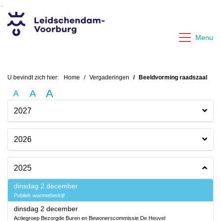
Ga naar de inhoud van deze pagina
Ga naar het zoeken
Ga naar het menu
Menu
U bevindt zich hier:
Home
Vergaderingen
Beeldvorming raadszaal
A
A
A
2027
2026
2025
2025
dinsdag 2 december
Publiek warmtebedrijf
2025
dinsdag 2 december
Actiegroep Bezorgde Buren en Bewonerscommissie De Heuvel