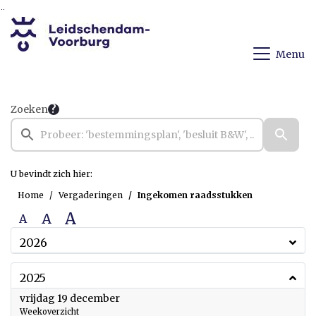
Ga naar de inhoud van deze pagina
Ga naar het zoeken
Ga naar het menu
Menu
Zoeken
U bevindt zich hier:
Home
Vergaderingen
Ingekomen raadsstukken
A
A
A
2026
2025
2025
vrijdag 19 december
Weekoverzicht