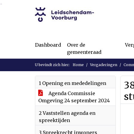
Ga naar de inhoud van deze pagina
Ga naar het zoeken
Ga naar het menu
Dashboard
Over de
Ver
gemeenteraad
U bevindt zich hier:
Home
Vergaderingen
Commi
38
1 Opening en mededelingen
Agenda Commissie
st
Omgeving 24 september 2024
2 Vaststellen agenda en
spreektijden
3 Spreekrecht inwoners