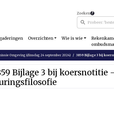
Zoeken
gaderingen
Overzichten
Wie is wie
Rekenkame
ombudsma
ssie Omgeving (dinsdag 24 september 2024)
3859 Bijlage 3 bij koers
59 Bijlage 3 bij koersnotitie 
uringsfilosofie