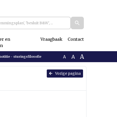
r en
Vraagbaak
Contact
n
A
A
A
notitie - sturingsfilosofie
-
Vorige pagina